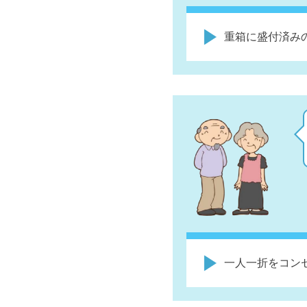
重箱に盛付済みの
一人一折をコン